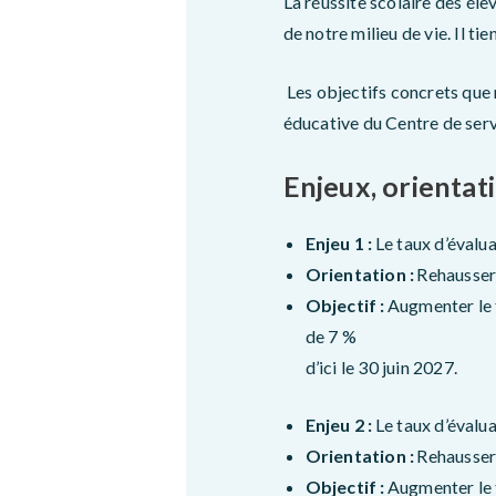
La réussite scolaire des élè
de notre milieu de vie. Il ti
Les objectifs concrets que 
éducative du Centre de serv
Enjeux, orientati
Enjeu 1 :
Le taux d’évalua
Orientation :
Rehausser 
Objectif :
Augmenter le t
de 7 %
d’ici le 30 juin 2027.
Enjeu 2 :
Le taux d’évalua
Orientation :
Rehausser 
Objectif :
Augmenter le t