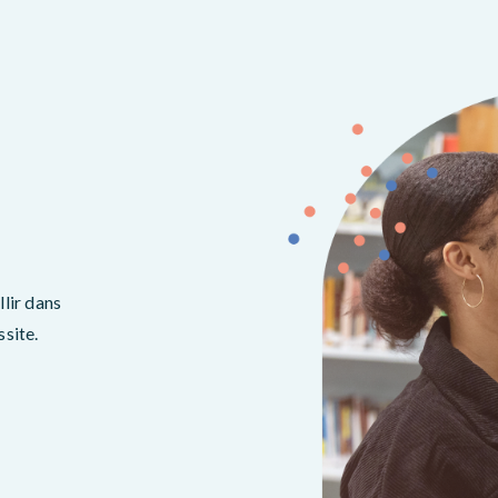
lir dans
ssite.