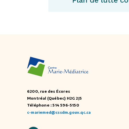
Plan de lutte co
6200, rue des Écores
Montréal (Québec) H2G 2J5
Téléphone : 514 596-5150
c-mariemed@cssdm.gouv.qc.ca