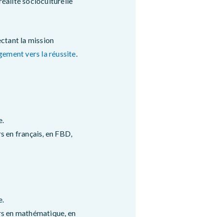
réalité socioculturelle
ctant la mission
gement vers la réussite
.
e.
s en français, en FBD,
e.
urs en mathématique, en